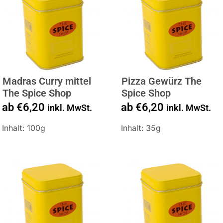
Madras Curry mittel
Pizza Gewürz The
The Spice Shop
Spice Shop
ab
€
6,20
ab
€
6,20
inkl. MwSt.
inkl. MwSt.
Inhalt: 100g
Inhalt: 35g