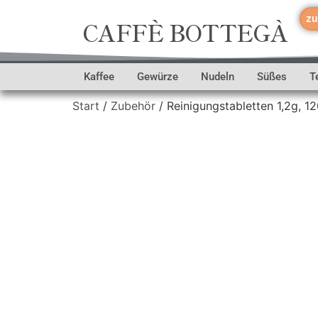
zu
CAFFÈ BOTTEGÀ
Kaffee
Gewürze
Nudeln
Süßes
T
Start
/
Zubehör
/ Reinigungstabletten 1,2g, 1