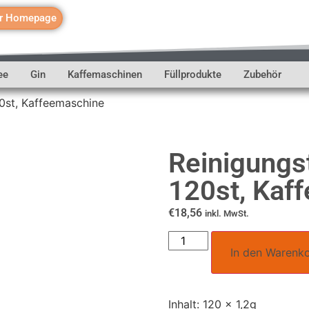
r Homepage
ee
Gin
Kaffemaschinen
Füllprodukte
Zubehör
20st, Kaffeemaschine
Reinigungst
120st, Kaf
€
18,56
inkl. MwSt.
In den Warenk
Inhalt: 120 x 1,2g