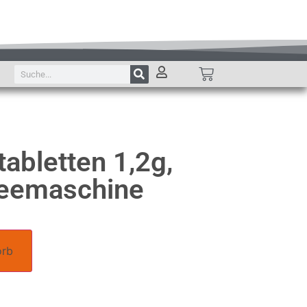
abletten 1,2g,
feemaschine
orb