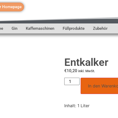
r Homepage
ee
Gin
Kaffemaschinen
Füllprodukte
Zubehör
Entkalker
€
10,20
inkl. MwSt.
In den Warenk
Inhalt: 1 Liter